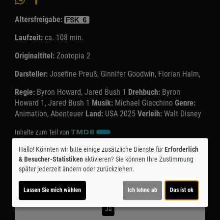
Altersfreigabe:
Laufzeit:
ca. 108 min.
Originaltitel:
Zootopia 2
Darsteller:
Josefine Preuß, Ginnifer Goodwin, Florian Halm,
Regie:
Byron Howard, Jared Bush 1
Drehbuch:
Byron
Howard 1, Jared Bush 1
Musik:
Michael Giacchino
Genre:
Animation, Abenteuer
Land:
USA 2025
Verleih:
Walt Disney
Inhalte zum Teil von
Hallo! Könnten wir bitte einige zusätzliche Dienste für
Erforderlich
© CINEPROG ...macht Lust auf Ihr Kino!
& Besucher-Statistiken
aktivieren? Sie können Ihre Zustimmung
später jederzeit ändern oder zurückziehen.
Möchten Sie von
Youtube (Trailer ansehen)
bereitgestellte
externe Inhalte laden?
Lassen Sie mich wählen
Ich lehne ab
Das ist ok
Ja