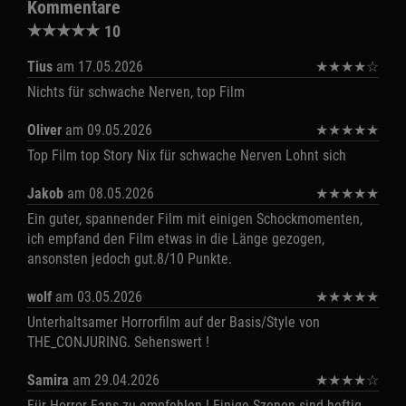
Kommentare
★
★
★
★
★
10
Tius
am 17.05.2026
★
★
★
★
☆
Nichts für schwache Nerven, top Film
Oliver
am 09.05.2026
★
★
★
★
★
Top Film top Story Nix für schwache Nerven Lohnt sich
Jakob
am 08.05.2026
★
★
★
★
★
Ein guter, spannender Film mit einigen Schockmomenten,
ich empfand den Film etwas in die Länge gezogen,
ansonsten jedoch gut.8/10 Punkte.
wolf
am 03.05.2026
★
★
★
★
★
Unterhaltsamer Horrorfilm auf der Basis/Style von
THE_CONJURING. Sehenswert !
Samira
am 29.04.2026
★
★
★
★
☆
Für Horror Fans zu empfehlen ! Einige Szenen sind heftig.