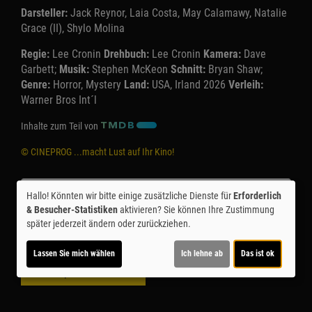
Darsteller:
Jack Reynor, Laia Costa, May Calamawy, Natalie
Grace (II), Shylo Molina
Regie:
Lee Cronin
Drehbuch:
Lee Cronin
Kamera:
Dave
Garbett;
Musik:
Stephen McKeon
Schnitt:
Bryan Shaw;
Genre:
Horror, Mystery
Land:
USA, Irland 2026
Verleih:
Warner Bros Int´l
Inhalte zum Teil von
© CINEPROG ...macht Lust auf Ihr Kino!
Möchten Sie von
Youtube (Trailer ansehen)
bereitgestellte
Hallo! Könnten wir bitte einige zusätzliche Dienste für
Erforderlich
externe Inhalte laden?
& Besucher-Statistiken
aktivieren? Sie können Ihre Zustimmung
später jederzeit ändern oder zurückziehen.
Ja
Lassen Sie mich wählen
Ich lehne ab
Das ist ok
Trailer 1 | Trailer-FSK: 12