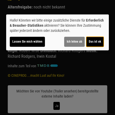
Altersfreigabe:
noch nicht bekannt
Laufzeit:
ca. 174 min.
Hallo! Könnten wir bitte einige zusätzliche Dienste für
Erforderlich
& Besucher-Statistiken
aktivieren? Sie können Ihre Zustimmung
Originaltitel:
The Sound of Music
später jederzeit ändern oder zurückziehen.
Darsteller:
Julie Andrews, Christopher Plummer, Richard
Haydn, Eleanor Parker, Peggy Wood
Lassen Sie mich wählen
Ich lehne ab
Das ist ok
Regie:
Robert Wise
Drehbuch:
Richard Rodgers
Musik:
Richard Rodgers, Irwin Kostal
Inhalte zum Teil von
© CINEPROG ...macht Lust auf Ihr Kino!
Möchten Sie von
Youtube (Trailer ansehen)
bereitgestellte
externe Inhalte laden?
Ja