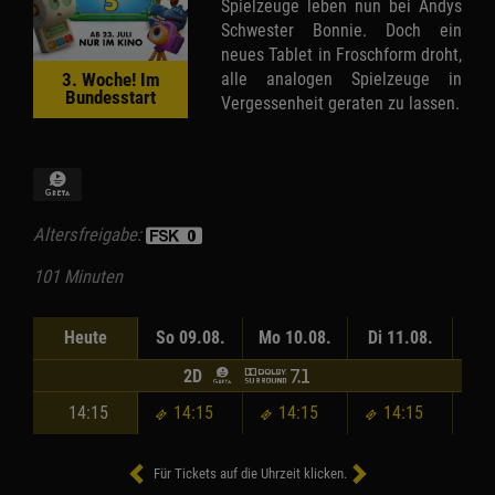
Spielzeuge leben nun bei Andys
Schwester Bonnie. Doch ein
neues Tablet in Froschform droht,
alle analogen Spielzeuge in
3. Woche! Im
Bundesstart
Vergessenheit geraten zu lassen.
Altersfreigabe:
101 Minuten
Heute
So 09.08.
Mo 10.08.
Di 11.08.
Mi 
2D
14:15
14:15
14:15
14:15
Für Tickets auf die Uhrzeit klicken.