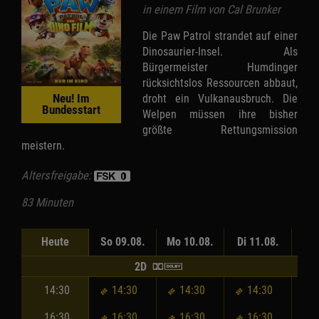
in einem Film von Cal Brunker
Die Paw Patrol strandet auf einer
Dinosaurier-Insel. Als
Bürgermeister Humdinger
rücksichtslos Ressourcen abbaut,
droht ein Vulkanausbruch. Die
Neu! Im
Bundesstart
Welpen müssen ihre bisher
größte Rettungsmission
meistern.
Altersfreigabe:
83 Minuten
Heute
So 09.08.
Mo 10.08.
Di 11.08.
Mi 
2D
14:30
14:30
14:30
14:30
16:30
16:30
16:30
16:30