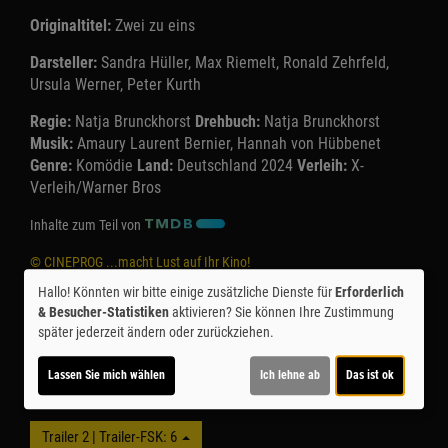
Originaltitel:
Zwei zu eins
Darsteller:
Sandra Hüller, Max Riemelt, Ronald Zehrfeld,
Ursula Werner, Peter Kurth
Regie:
Natja Brunckhorst
Drehbuch:
Natja Brunckhorst
Musik:
Amaury Laurent Bernier, Hannah von Hübbenet
Genre:
Komödie
Land:
Deutschland 2024
Verleih:
X-
Verleih/Warner Bros
Inhalte zum Teil von
© CINEPROG ...macht Lust auf Ihr Kino!
Hallo! Könnten wir bitte einige zusätzliche Dienste für
Erforderlich
& Besucher-Statistiken
aktivieren? Sie können Ihre Zustimmung
Möchten Sie von
Youtube (Trailer ansehen)
bereitgestellte
später jederzeit ändern oder zurückziehen.
externe Inhalte laden?
Lassen Sie mich wählen
Ich lehne ab
Das ist ok
Ja
Trailer 2 | Trailer-FSK: 6