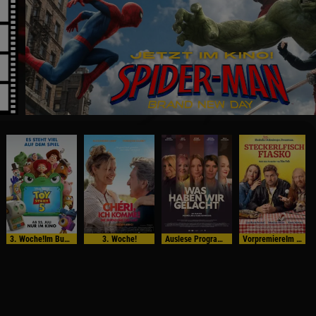
3. Woche!Im Bundesstart
3. Woche!
Auslese Programm
VorpremiereIm Bundesstart