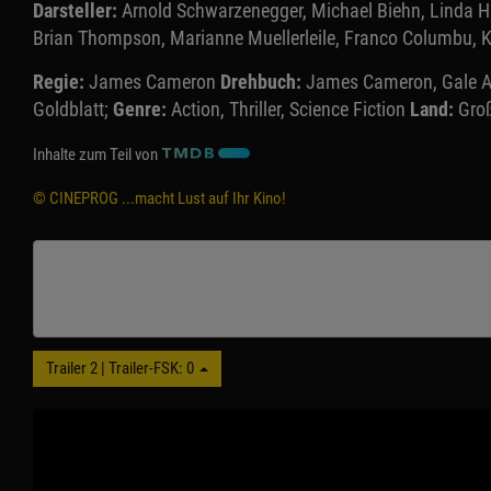
Darsteller:
Arnold Schwarzenegger, Michael Biehn, Linda Ham
Brian Thompson, Marianne Muellerleile, Franco Columbu, Ken
Regie:
James Cameron
Drehbuch:
James Cameron, Gale Ann
Goldblatt;
Genre:
Action, Thriller, Science Fiction
Land:
Gro
Inhalte zum Teil von
© CINEPROG ...macht Lust auf Ihr Kino!
Trailer 2 | Trailer-FSK: 0