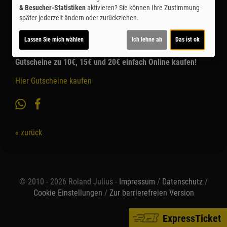
& Besucher-Statistiken
aktivieren? Sie können Ihre Zustimmung
Event
später jederzeit ändern oder zurückziehen.
Lassen Sie mich wählen
Ich lehne ab
Das ist ok
Online Kinogutscheine
Gutscheine zu 10€, 15€ und 20€ einfach Online kaufen!
Hier Gutscheine kaufen
« zurück
© 2010 - 2026 Roland Julius -
Impressum
/
Datenschutz
/
Cookie Einstellungen
/
Zur barrierefreien Version
ExpressTicket