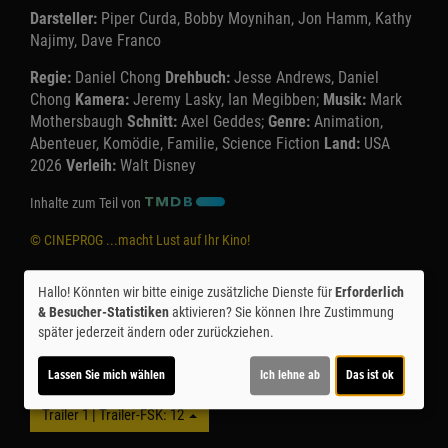
Darsteller:
Piper Curda, Bobby Moynihan, Jon Hamm, Kathy
Najimy, Dave Franco
Regie:
Daniel Chong
Drehbuch:
Jesse Andrews, Daniel
Chong
Kamera:
Jeremy Lasky, Ian Megibben;
Musik:
Mark
Mothersbaugh
Schnitt:
Axel Geddes;
Genre:
Animation,
Abenteuer, Komödie, Familie, Science Fiction
Land:
USA
2026
Verleih:
Walt Disney
Inhalte zum Teil von
© CINEPROG ...macht Lust auf Ihr Kino!
Hallo! Könnten wir bitte einige zusätzliche Dienste für
Erforderlich
Möchten Sie von
Youtube (Trailer ansehen)
bereitgestellte
& Besucher-Statistiken
aktivieren? Sie können Ihre Zustimmung
externe Inhalte laden?
später jederzeit ändern oder zurückziehen.
Ja
Lassen Sie mich wählen
Ich lehne ab
Das ist ok
Trailer 1 | Trailer-FSK: 12